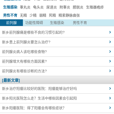
生殖感染
睾丸炎
龟头炎
尿道炎
附睾炎
膀胱炎
生殖器疱疹
男性不育
无精
少精
弱精
死精
精索静脉曲张
前列腺
功能性障碍
生殖感染
男性不育
新乡前列腺痛是哪些不良的习惯引起的?
新乡患上前列腺炎要怎么治疗?
前列腺炎病人该吃哪些食物?
前列腺增大有哪些方面因素?
前列腺炎有哪些诊断的方法?
[最新文章]
新乡治疗阳痿比较好的医院：阳痿能够治疗好吗
新乡阳光医院怎么走？生活中哪些因素会引起阳
新乡阳痿医院：得了阳痿会有哪些症状？