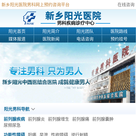
新乡阳光医院男科网上预约咨询平台
在线咨询
阳光首页
阳光简介
阳光团队
医院路线
媒体报道
医院新闻
电话咨询
预约挂号
阳光男科导航
前列腺疾病
前列腺炎
前列腺增生
前列腺痛
前列腺囊肿
尿频尿急
功能性障碍
阳痿
早泄
性欲障碍
逆行射精