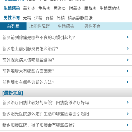
生殖感染
睾丸炎
龟头炎
尿道炎
附睾炎
膀胱炎
生殖器疱疹
男性不育
无精
少精
弱精
死精
精索静脉曲张
前列腺
功能性障碍
生殖感染
男性不育
新乡前列腺痛是哪些不良的习惯引起的?
新乡患上前列腺炎要怎么治疗?
前列腺炎病人该吃哪些食物?
前列腺增大有哪些方面因素?
前列腺炎有哪些诊断的方法?
[最新文章]
新乡治疗阳痿比较好的医院：阳痿能够治疗好吗
新乡阳光医院怎么走？生活中哪些因素会引起阳
新乡阳痿医院：得了阳痿会有哪些症状？