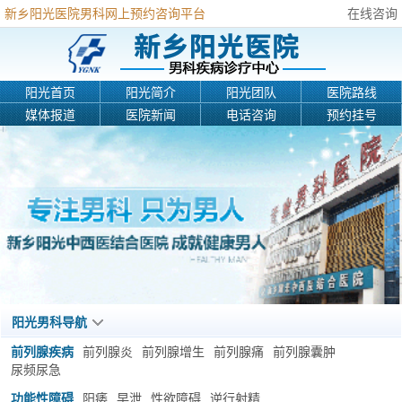
新乡阳光医院男科网上预约咨询平台
在线咨询
阳光首页
阳光简介
阳光团队
医院路线
媒体报道
医院新闻
电话咨询
预约挂号
阳光男科导航
前列腺疾病
前列腺炎
前列腺增生
前列腺痛
前列腺囊肿
尿频尿急
功能性障碍
阳痿
早泄
性欲障碍
逆行射精